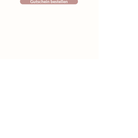
Gutschein bestellen
Inspirationen, 
Anregungen & Termine 
für dich.
Handynummer
*
E-Mail-Adresse
*
Ich möchte mich für deinen 
Newsletter anmelden.
*
Abschicken