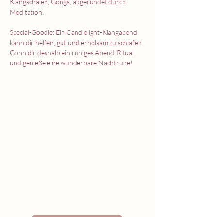
Klangschalen, Gongs, abgerundet durch 
Meditation.
Special-Goodie: Ein Candlelight-Klangabend 
kann dir helfen, gut und erholsam zu schlafen. 
Gönn dir deshalb ein ruhiges Abend-Ritual 
und genieße eine wunderbare Nachtruhe!
entspannung in herford
Zeit für
dich.