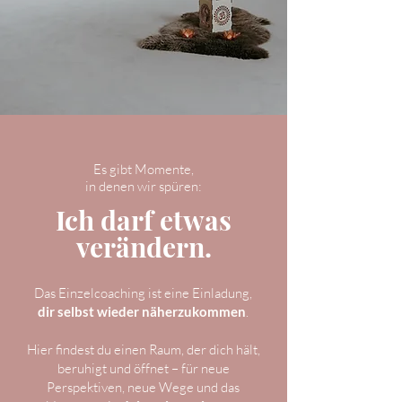
Es gibt Momente,
in
denen wir spüren:
Ich darf etwas
verändern.
Das Einzelcoaching ist eine Einladung,
dir selbst wieder näherzukommen
.
Hier findest du einen Raum, der dich hält,
beruhigt und öffnet – für neue
Perspektiven, neue Wege und das