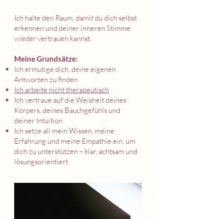
Ich halte den Raum, damit du dich selbst
erkennen und deiner inneren Stimme
wieder vertrauen kannst.
Meine Grundsätze:
Ich ermutige dich, deine eigenen
Antworten zu finden
Ich arbeite nicht therapeutisch
Ich vertraue auf die Weisheit deines
Körpers, deines Bauchgefühls und
deiner Intuition
Ich setze all mein Wissen, meine
Erfahrung und meine Empathie ein, um
dich zu unterstützen – klar, achtsam und
lösungsorientiert