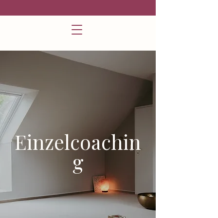
Einzelcoachin
g