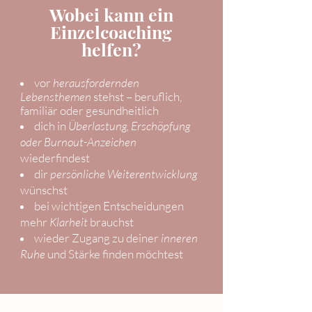
Wobei kann ein
Einzelcoaching
helfen?
vor
herausfordernden
Lebensthemen
stehst – beruflich,
familiär oder gesundheitlich
dich in
Überlastung, Erschöpfung
oder Burnout-Anzeichen
wiederfindest
dir
persönliche Weiterentwicklung
wünschst
bei wichtigen Entscheidungen
mehr
Klarheit
brauchst
wieder Zugang zu deiner
inneren
Ruhe
und Stärke finden möchtest