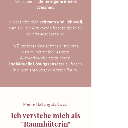
Vertrauen in
deine eigene innere
Weisheit
.
Ich begleite dich
achtsam und liebevoll
,
damit du die Antworten findest, die in dir
bereits angelegt sind.
Im Einzelcoaching geht es erst einmal
darum, mit meiner ganzen
Aufmerksamkeit zuzuhören.
Individuelle Lösungsansätze
zu finden
in einem absolut geschützten Raum.
Meine Haltung als Coach
Ich verstehe mich als
"Raumhüterin"