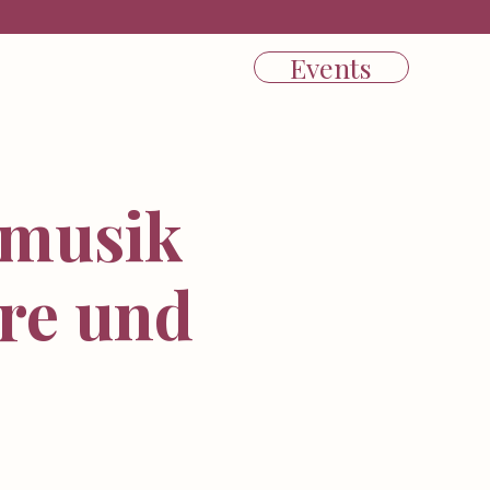
Events
tmusik
re und