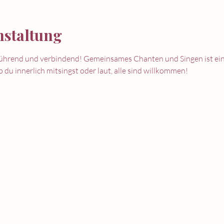
nstaltung
rührend und verbindend! Gemeinsames Chanten und Singen ist ei
 du innerlich mitsingst oder laut, alle sind willkommen!
entspannung in herford
t für d