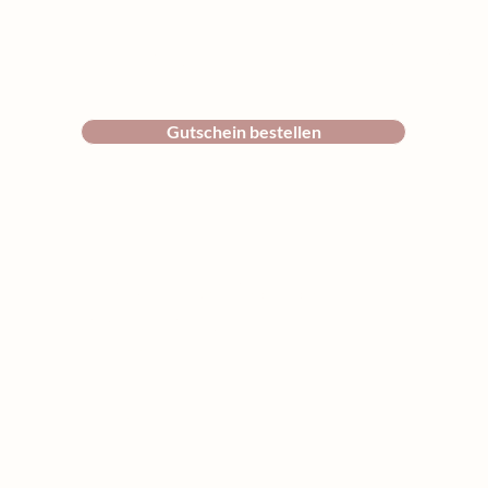
Gutschein bestellen
Inspirationen, Anregungen & 
Termine für dich.
Handynummer
*
E-Mail-Adresse
*