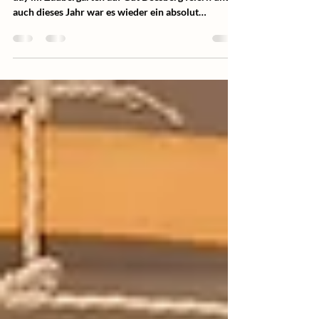
Schon zum dritten Mal durften wir den Women´s
day im Zaubergarten auf Gut Deesberg feiern und
auch dieses Jahr war es wieder ein absolut
magisches, herzwärmendes und genussvolles
Happening! Viele Frauen sind vom ersten Jahr an
dabei und freuen sich über das Wiedersehen, die
gemeinsame Yoga- und Meditationszeit und diese
ganz besondere, schwer zu beschreibende
Atmosphäre im Garten an der Weser! Erika, unsere
Gastgeberin, richtet den Garten so wunderschön
her mit vielen lauschi