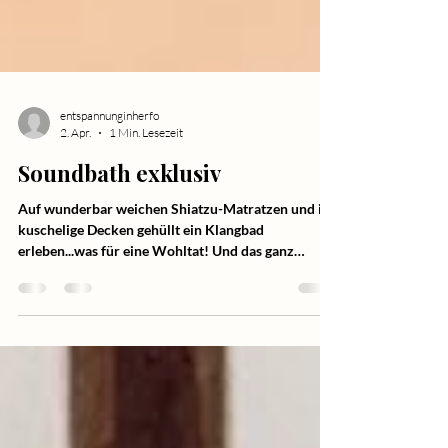
entspannunginherfo
2. Apr.
1 Min. Lesezeit
Soundbath exklusiv
Auf wunderbar weichen Shiatzu-Matratzen und in
kuschelige Decken gehüllt ein Klangbad
erleben...was für eine Wohltat! Und das ganz
exclusiv zu zweit als Freundinen-Zeit, mit Partner,
als Mutter-Tochter-Erlebnis oder oder..... Manche
erleben diese persönliche Klangzeit als Kurzurlaub.
Die harmonischen Klänge der Klangschalen und